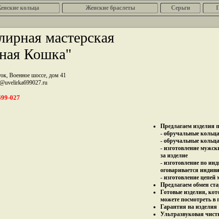
енcкие кольца
Женские браслеты
Серьги
ирная мастерская
ная Кошка"
ток, Военное шоссе, дом 41
z@uvelirka699027.ru
699-027
Предлагаем изделия п
- обручальные кольца 
- обручальные кольца
- изготовление мужск
за изделие
- изготовление по ин
оговаривается индив
- изготовление цепей
Предлагаем обмен ста
Готовые изделия, кот
можете посмотреть в 
Гарантия на изделия 
Ультразвуковая чист