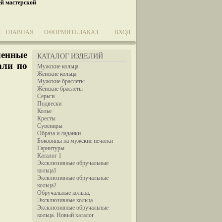
ей мастерской
ГЛАВНАЯ
ОФОРМИТЬ ЗАКАЗ
ВХОД
ленные
КАТАЛОГ ИЗДЕЛИЙ
али по
Мужские кольца
Женские кольца
Мужские браслеты
Женские браслеты
Серьги
Подвески
Колье
Кресты
Сувениры
Образа и ладанки
Боковины на мужские печатки
Гарнитуры
Каталог 1
Эксклюзивные обручальные
кольца1
Эксклюзивные обручальные
кольца2
Обручальные кольца,
Эксклюзивные кольца
Эксклюзивные обручальные
кольца. Новый каталог