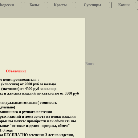
Подвески
Колье
Кресты
Сувениры
Камни
Вниз
Объявление
о цене производителя :
(классика) от 2000 руб за кольцо
 (экслюзив) от 4500 руб за кольцо
их и женских изделий по каталогам от 3500 руб
дивидуальным эскизам ( стоимость
идуально)
 машинного и ручного плетения
рых изделий и лома золота на новые изделия
орые вы можете приобрести или обменять вы
папке "готовые изделия- продажа, обмен"
1-3 года
ка БЕСПЛАТНО в течение 3 лет на изделия,