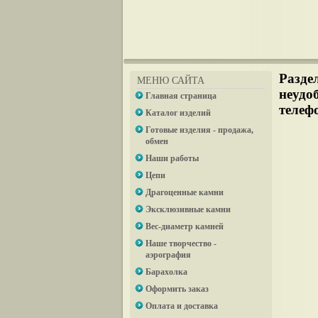
Разде
МЕНЮ САЙТА
неудо
Главная страница
телефо
Каталог изделий
Готовые изделия - продажа,
обмен
Наши работы
Цепи
Драгоценные камни
Эксклюзивные камни
Вес-диаметр камней
Наше творчество -
аэрография
Барахолка
Оформить заказ
Оплата и доставка