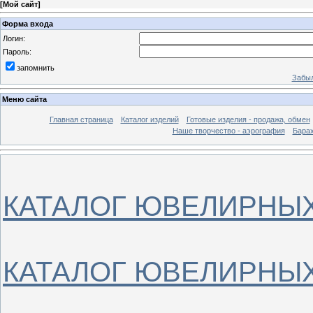
[
Мой сайт
]
Форма входа
Логин:
Пароль:
запомнить
Забыл
Меню сайта
Главная страница
Каталог изделий
Готовые изделия - продажа, обмен
Наше творчество - аэрография
Бара
КАТАЛОГ ЮВЕЛИРНЫХ
КАТАЛОГ ЮВЕЛИРНЫХ