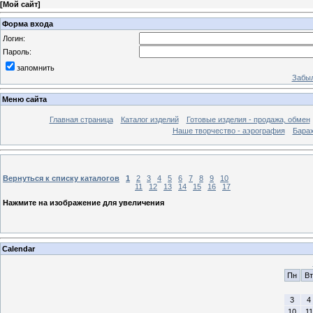
[
Мой сайт
]
Форма входа
Логин:
Пароль:
запомнить
Забыл
Меню сайта
Главная страница
Каталог изделий
Готовые изделия - продажа, обмен
Наше творчество - аэрография
Бара
Вернуться к списку каталогов
1
2
3
4
5
6
7
8
9
10
11
12
13
14
15
16
17
Нажмите на изображение для увеличения
Calendar
Пн
Вт
3
4
10
11