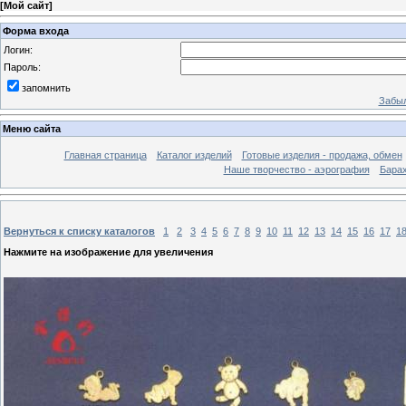
[
Мой сайт
]
Форма входа
Логин:
Пароль:
запомнить
Забыл
Меню сайта
Главная страница
Каталог изделий
Готовые изделия - продажа, обмен
Наше творчество - аэрография
Бара
Вернуться к списку каталогов
1
2
3
4
5
6
7
8
9
10
11
12
13
14
15
16
17
1
Нажмите на изображение для увеличения