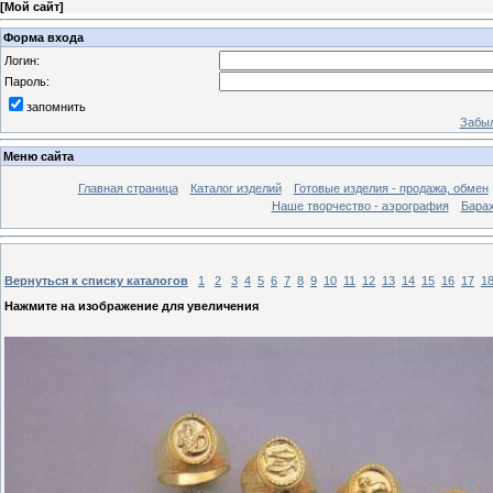
[
Мой сайт
]
Форма входа
Логин:
Пароль:
запомнить
Забыл
Меню сайта
Главная страница
Каталог изделий
Готовые изделия - продажа, обмен
Наше творчество - аэрография
Бара
Вернуться к списку каталогов
1
2
3
4
5
6
7
8
9
10
11
12
13
14
15
16
17
1
Нажмите на изображение для увеличения