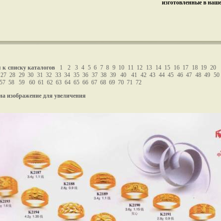
изготовленные в наш
 к списку каталогов
1
2
3
4
5
6
7
8
9
10
11
12
13
14
15
16
17
18
19
20
27
28
29
30
31
32
33
34
35
36
37
38
39
40
41
42
43
44
45
46
47
48
49
50
57
58
59
60
61
62
63
64
65
66
67
68
69
70
71
72
на изображение для увеличения