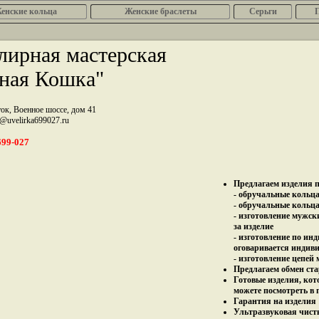
енcкие кольца
Женские браслеты
Серьги
ирная мастерская
ная Кошка"
ток, Военное шоссе, дом 41
z@uvelirka699027.ru
699-027
Предлагаем изделия п
- обручальные кольца 
- обручальные кольца
- изготовление мужск
за изделие
- изготовление по ин
оговаривается индив
- изготовление цепей
Предлагаем обмен ста
Готовые изделия, кот
можете посмотреть в 
Гарантия на изделия 
Ультразвуковая чист