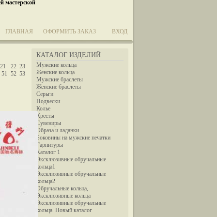
ей мастерской
ГЛАВНАЯ
ОФОРМИТЬ ЗАКАЗ
ВХОД
КАТАЛОГ ИЗДЕЛИЙ
Мужские кольца
21
22
23
Женские кольца
51
52
53
Мужские браслеты
Женские браслеты
Серьги
Подвески
Колье
Кресты
Сувениры
Образа и ладанки
Боковины на мужские печатки
Гарнитуры
Каталог 1
Эксклюзивные обручальные
кольца1
Эксклюзивные обручальные
кольца2
Обручальные кольца,
Эксклюзивные кольца
Эксклюзивные обручальные
кольца. Новый каталог