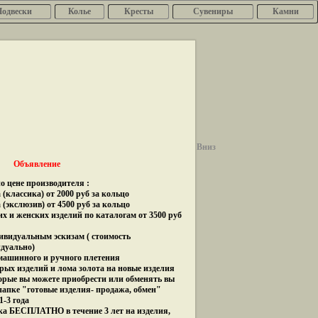
Подвески
Колье
Кресты
Сувениры
Камни
Вниз
Объявление
о цене производителя :
(классика) от 2000 руб за кольцо
 (экслюзив) от 4500 руб за кольцо
их и женских изделий по каталогам от 3500 руб
дивидуальным эскизам ( стоимость
идуально)
 машинного и ручного плетения
рых изделий и лома золота на новые изделия
орые вы можете приобрести или обменять вы
папке "готовые изделия- продажа, обмен"
1-3 года
ка БЕСПЛАТНО в течение 3 лет на изделия,