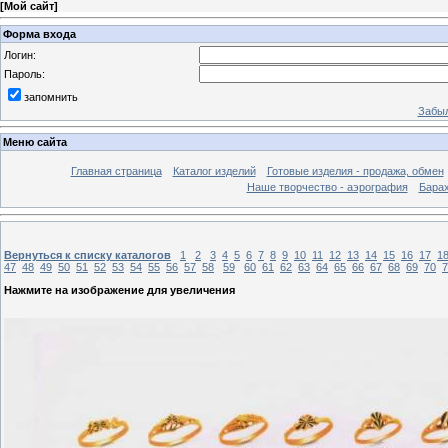
[
Мой сайт
]
Форма входа
Логин:
Пароль:
запомнить
Забыл
Меню сайта
Главная страница
Каталог изделий
Готовые изделия - продажа, обмен
Наше творчество - аэрография
Бара
Вернуться к списку каталогов
1
2
3
4
5
6
7
8
9
10
11
12
13
14
15
16
17
1
47
48
49
50
51
52
53
54
55
56
57
58
59
60
61
62
63
64
65
66
67
68
69
70
7
Нажмите на изображение для увеличения