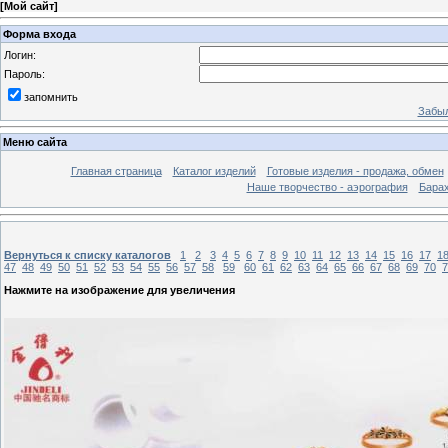
[
Мой сайт
]
Форма входа
Логин:
Пароль:
запомнить
Забыл
Меню сайта
Главная страница
Каталог изделий
Готовые изделия - продажа, обмен
Наше творчество - аэрография
Бара
Вернуться к списку каталогов
1
2
3
4
5
6
7
8
9
10
11
12
13
14
15
16
17
1
47
48
49
50
51
52
53
54
55
56
57
58
59
60
61
62
63
64
65
66
67
68
69
70
7
Нажмите на изображение для увеличения