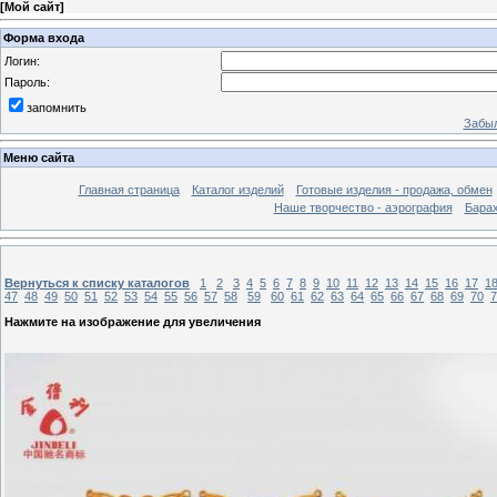
[
Мой сайт
]
Форма входа
Логин:
Пароль:
запомнить
Забыл
Меню сайта
Главная страница
Каталог изделий
Готовые изделия - продажа, обмен
Наше творчество - аэрография
Бара
Вернуться к списку каталогов
1
2
3
4
5
6
7
8
9
10
11
12
13
14
15
16
17
1
47
48
49
50
51
52
53
54
55
56
57
58
59
60
61
62
63
64
65
66
67
68
69
70
7
Нажмите на изображение для увеличения