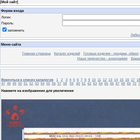
[
Мой сайт
]
Форма входа
Логин:
Пароль:
запомнить
Забыл
Меню сайта
Главная страница
Каталог изделий
Готовые изделия - продажа, обмен
Наше творчество - аэрография
Бара
Вернуться к списку каталогов
1
2
3
4
5
6
7
8
9
10
11
12
13
14
15
16
17
1
47
48
49
50
51
52
53
54
55
56
57
58
59
60
61
62
63
64
65
66
67
68
69
70
7
Нажмите на изображение для увеличения