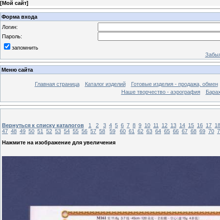
[
Мой сайт
]
Форма входа
Логин:
Пароль:
запомнить
Забыл
Меню сайта
Главная страница
Каталог изделий
Готовые изделия - продажа, обмен
Наше творчество - аэрография
Бара
Вернуться к списку каталогов
1
2
3
4
5
6
7
8
9
10
11
12
13
14
15
16
17
1
47
48
49
50
51
52
53
54
55
56
57
58
59
60
61
62
63
64
65
66
67
68
69
70
7
Нажмите на изображение для увеличения