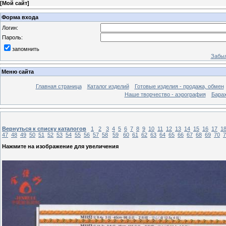
[
Мой сайт
]
Форма входа
Логин:
Пароль:
запомнить
Забыл
Меню сайта
Главная страница
Каталог изделий
Готовые изделия - продажа, обмен
Наше творчество - аэрография
Бара
Вернуться к списку каталогов
1
2
3
4
5
6
7
8
9
10
11
12
13
14
15
16
17
1
47
48
49
50
51
52
53
54
55
56
57
58
59
60
61
62
63
64
65
66
67
68
69
70
7
Нажмите на изображение для увеличения