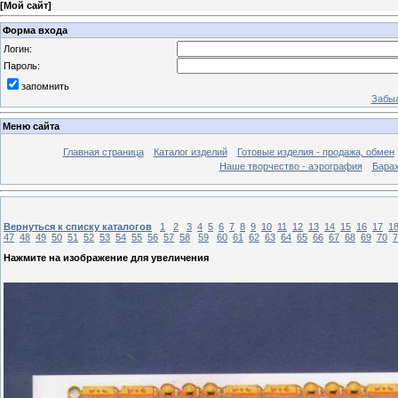
[
Мой сайт
]
Форма входа
Логин:
Пароль:
запомнить
Забыл
Меню сайта
Главная страница
Каталог изделий
Готовые изделия - продажа, обмен
Наше творчество - аэрография
Бара
Вернуться к списку каталогов
1
2
3
4
5
6
7
8
9
10
11
12
13
14
15
16
17
1
47
48
49
50
51
52
53
54
55
56
57
58
59
60
61
62
63
64
65
66
67
68
69
70
7
Нажмите на изображение для увеличения