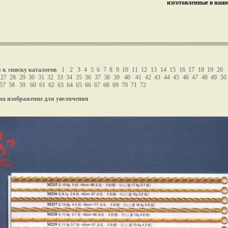
изготовленные в наш
 к списку каталогов
1
2
3
4
5
6
7
8
9
10
11
12
13
14
15
16
17
18
19
20
27
28
29
30
31
32
33
34
35
36
37
38
39
40
41
42
43
44
45
46
47
48
49
50
57
58
59
60
61
62
63
64
65
66
67
68
69
70
71
72
на изображение для увеличения