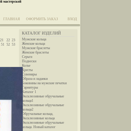
ей мастерской
ГЛАВНАЯ
ОФОРМИТЬ ЗАКАЗ
ВХОД
КАТАЛОГ ИЗДЕЛИЙ
Мужские кольца
21
22
23
Женские кольца
51
52
53
Мужские браслеты
Женские браслеты
Серьги
Подвески
Колье
Кресты
Сувениры
Образа и ладанки
Боковины на мужские печатки
Гарнитуры
Каталог 1
Эксклюзивные обручальные
кольца1
Эксклюзивные обручальные
кольца2
Обручальные кольца,
Эксклюзивные кольца
Эксклюзивные обручальные
кольца. Новый каталог