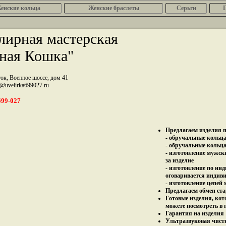
енcкие кольца
Женские браслеты
Серьги
ирная мастерская
ная Кошка"
ток, Военное шоссе, дом 41
z@uvelirka699027.ru
699-027
Предлагаем изделия п
- обручальные кольца 
- обручальные кольца
- изготовление мужск
за изделие
- изготовление по ин
оговаривается индив
- изготовление цепей
Предлагаем обмен ста
Готовые изделия, кот
можете посмотреть в 
Гарантия на изделия 
Ультразвуковая чист