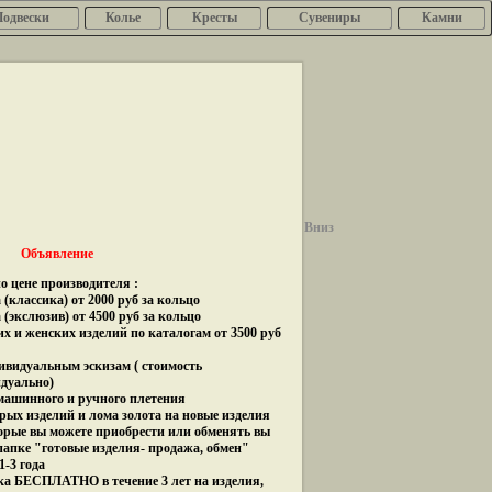
Подвески
Колье
Кресты
Сувениры
Камни
Вниз
Объявление
о цене производителя :
(классика) от 2000 руб за кольцо
 (экслюзив) от 4500 руб за кольцо
их и женских изделий по каталогам от 3500 руб
дивидуальным эскизам ( стоимость
идуально)
 машинного и ручного плетения
рых изделий и лома золота на новые изделия
орые вы можете приобрести или обменять вы
папке "готовые изделия- продажа, обмен"
1-3 года
ка БЕСПЛАТНО в течение 3 лет на изделия,