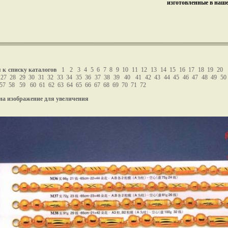
изготовленные в наш
 к списку каталогов
1
2
3
4
5
6
7
8
9
10
11
12
13
14
15
16
17
18
19
20
27
28
29
30
31
32
33
34
35
36
37
38
39
40
41
42
43
44
45
46
47
48
49
50
57
58
59
60
61
62
63
64
65
66
67
68
69
70
71
72
на изображение для увеличения