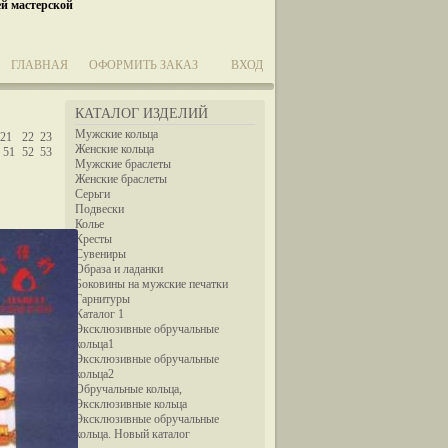
ей мастерской
ГЛАВНАЯ
ОФОРМИТЬ ЗАКАЗ
ВХОД
КАТАЛОГ ИЗДЕЛИЙ
Мужские кольца
21
22
23
Женские кольца
51
52
53
Мужские браслеты
Женские браслеты
Серьги
Подвески
Колье
Кресты
Сувениры
Образа и ладанки
Боковины на мужские печатки
Гарнитуры
Каталог 1
Эксклюзивные обручальные
кольца1
Эксклюзивные обручальные
кольца2
Обручальные кольца,
Эксклюзивные кольца
Эксклюзивные обручальные
кольца. Новый каталог