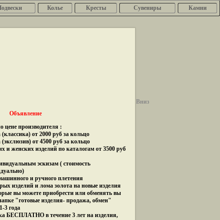
Подвески
Колье
Кресты
Сувениры
Камни
Вниз
Объявление
о цене производителя :
(классика) от 2000 руб за кольцо
 (экслюзив) от 4500 руб за кольцо
их и женских изделий по каталогам от 3500 руб
дивидуальным эскизам ( стоимость
идуально)
 машинного и ручного плетения
рых изделий и лома золота на новые изделия
орые вы можете приобрести или обменять вы
папке "готовые изделия- продажа, обмен"
1-3 года
ка БЕСПЛАТНО в течение 3 лет на изделия,