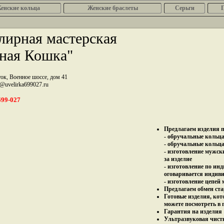
енcкие кольца
Женские браслеты
Серьги
ирная мастерская
ная Кошка"
ток, Военное шоссе, дом 41
z@uvelirka699027.ru
699-027
Предлагаем изделия п
- обручальные кольца 
- обручальные кольца
- изготовление мужск
за изделие
- изготовление по ин
оговаривается индив
- изготовление цепей
Предлагаем обмен ста
Готовые изделия, кот
можете посмотреть в 
Гарантия на изделия 
Ультразвуковая чист