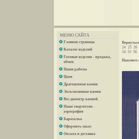
МЕНЮ САЙТА
Главная страница
Вернуться
24
25
26
Каталог изделий
54
55
56
Готовые изделия - продажа,
Нажмите 
обмен
Наши работы
Цепи
Драгоценные камни
Эксклюзивные камни
Вес-диаметр камней
Наше творчество -
аэрография
Барахолка
Оформить заказ
Оплата и доставка