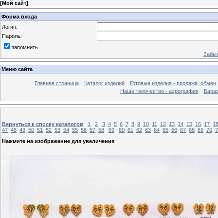
[
Мой сайт
]
Форма входа
Логин:
Пароль:
запомнить
Забыл
Меню сайта
Главная страница
Каталог изделий
Готовые изделия - продажа, обмен
Наше творчество - аэрография
Бара
Вернуться к списку каталогов
1
2
3
4
5
6
7
8
9
10
11
12
13
14
15
16
17
1
47
48
49
50
51
52
53
54
55
56
57
58
59
60
61
62
63
64
65
66
67
68
69
70
7
Нажмите на изображение для увеличения