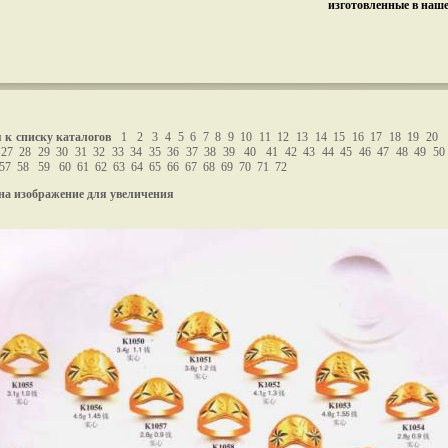
изготовленные в наш
 к списку каталогов
1
2
3
4
5
6
7
8
9
10
11
12
13
14
15
16
17
18
19
20
27
28
29
30
31
32
33
34
35
36
37
38
39
40
41
42
43
44
45
46
47
48
49
50
57
58
59
60
61
62
63
64
65
66
67
68
69
70
71
72
на изображение для увеличения