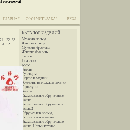
ей мастерской
ГЛАВНАЯ
ОФОРМИТЬ ЗАКАЗ
ВХОД
КАТАЛОГ ИЗДЕЛИЙ
Мужские кольца
21
22
23
Женские кольца
51
52
53
Мужские браслеты
Женские браслеты
Серьги
Подвески
Колье
Кресты
Сувениры
Образа и ладанки
Боковины на мужские печатки
Гарнитуры
Каталог 1
Эксклюзивные обручальные
кольца1
Эксклюзивные обручальные
кольца2
Обручальные кольца,
Эксклюзивные кольца
Эксклюзивные обручальные
кольца. Новый каталог