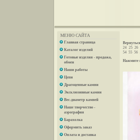
МЕНЮ САЙТА
Главная страница
Вернуться
24
25
26
Каталог изделий
54
55
56
Готовые изделия - продажа,
Нажмите 
обмен
Наши работы
Цепи
Драгоценные камни
Эксклюзивные камни
Вес-диаметр камней
Наше творчество -
аэрография
Барахолка
Оформить заказ
Оплата и доставка