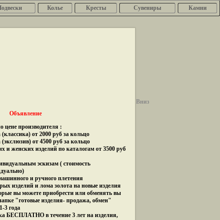
Подвески
Колье
Кресты
Сувениры
Камни
Вниз
Объявление
о цене производителя :
(классика) от 2000 руб за кольцо
 (экслюзив) от 4500 руб за кольцо
их и женских изделий по каталогам от 3500 руб
дивидуальным эскизам ( стоимость
идуально)
 машинного и ручного плетения
рых изделий и лома золота на новые изделия
орые вы можете приобрести или обменять вы
папке "готовые изделия- продажа, обмен"
1-3 года
ка БЕСПЛАТНО в течение 3 лет на изделия,