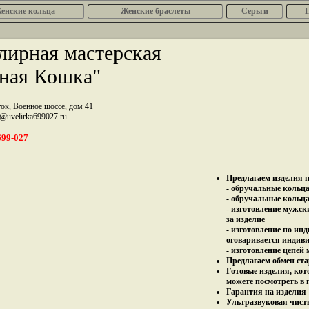
енcкие кольца
Женские браслеты
Серьги
ирная мастерская
ная Кошка"
ток, Военное шоссе, дом 41
z@uvelirka699027.ru
699-027
Предлагаем изделия п
- обручальные кольца 
- обручальные кольца
- изготовление мужск
за изделие
- изготовление по ин
оговаривается индив
- изготовление цепей
Предлагаем обмен ста
Готовые изделия, кот
можете посмотреть в 
Гарантия на изделия 
Ультразвуковая чист