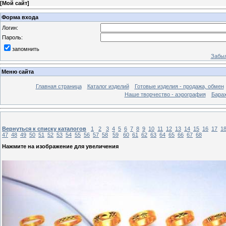
[
Мой сайт
]
Форма входа
Логин:
Пароль:
запомнить
Забыл
Меню сайта
Главная страница
Каталог изделий
Готовые изделия - продажа, обмен
Наше творчество - аэрография
Бара
Вернуться к списку каталогов
1
2
3
4
5
6
7
8
9
10
11
12
13
14
15
16
17
1
47
48
49
50
51
52
53
54
55
56
57
58
59
60
61
62
63
64
65
66
67
68
Нажмите на изображение для увеличения