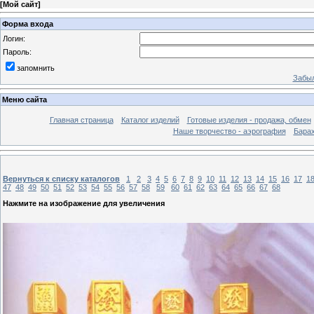
[
Мой сайт
]
Форма входа
Логин:
Пароль:
запомнить
Забыл
Меню сайта
Главная страница
Каталог изделий
Готовые изделия - продажа, обмен
Наше творчество - аэрография
Бара
Вернуться к списку каталогов
1
2
3
4
5
6
7
8
9
10
11
12
13
14
15
16
17
1
47
48
49
50
51
52
53
54
55
56
57
58
59
60
61
62
63
64
65
66
67
68
Нажмите на изображение для увеличения