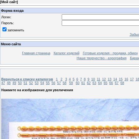
[
Мой сайт
]
Форма входа
Логин:
Пароль:
запомнить
Забыл
Меню сайта
Главная страница
Каталог изделий
Готовые изделия - продажа, обмен
Наше творчество - аэрография
Бара
Вернуться к списку каталогов
1
2
3
4
5
6
7
8
9
10
11
12
13
14
15
16
17
1
47
48
49
50
51
52
53
54
55
56
57
58
59
60
61
62
63
64
65
66
67
68
Нажмите на изображение для увеличения