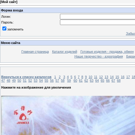
[
Мой сайт
]
Форма входа
Логин:
Пароль:
запомнить
Забыл
Меню сайта
Главная страница
Каталог изделий
Готовые изделия - продажа, обмен
Наше творчество - аэрография
Бара
Вернуться к списку каталогов
1
2
3
4
5
6
7
8
9
10
11
12
13
14
15
16
17
1
47
48
49
50
51
52
53
54
55
56
57
58
59
60
61
62
63
64
65
66
67
68
Нажмите на изображение для увеличения