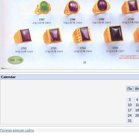
Calendar
Пн
Вт
3
4
10
11
17
18
24
25
31
Полная версия сайта