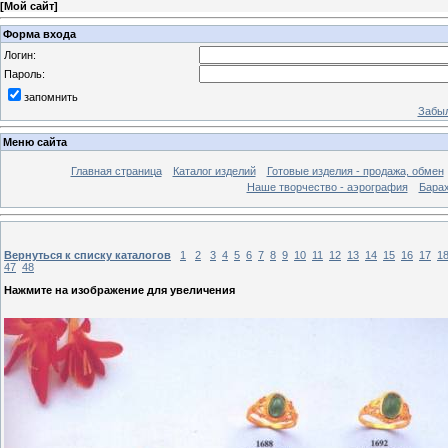
[
Мой сайт
]
Форма входа
Логин:
Пароль:
запомнить
Забыл
Меню сайта
Главная страница
Каталог изделий
Готовые изделия - продажа, обмен
Наше творчество - аэрография
Бара
Вернуться к списку каталогов
1
2
3
4
5
6
7
8
9
10
11
12
13
14
15
16
17
1
47
48
Нажмите на изображение для увеличения