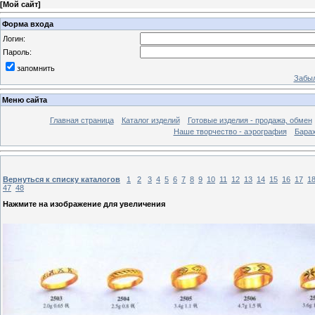
[
Мой сайт
]
Форма входа
Логин:
Пароль:
запомнить
Забыл
Меню сайта
Главная страница
Каталог изделий
Готовые изделия - продажа, обмен
Наше творчество - аэрография
Бара
Вернуться к списку каталогов
1
2
3
4
5
6
7
8
9
10
11
12
13
14
15
16
17
1
47
48
Нажмите на изображение для увеличения