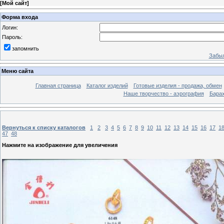
[
Мой сайт
]
Форма входа
Логин:
Пароль:
запомнить
Забыл
Меню сайта
Главная страница
Каталог изделий
Готовые изделия - продажа, обмен
Наше творчество - аэрография
Бара
Вернуться к списку каталогов
1
2
3
4
5
6
7
8
9
10
11
12
13
14
15
16
17
1
47
48
Нажмите на изображение для увеличения