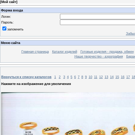
[
Мой сайт
]
Форма входа
Логин:
Пароль:
запомнить
Забыл
Меню сайта
Главная страница
Каталог изделий
Готовые изделия - продажа, обмен
Наше творчество - аэрография
Бара
Вернуться к списку каталогов
1
2
3
4
5
6
7
8
9
10
11
12
13
14
15
16
17
1
Нажмите на изображение для увеличения