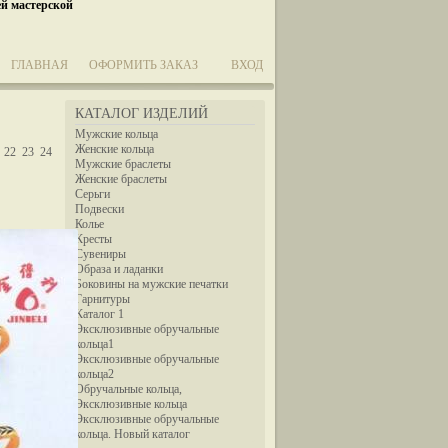
ей мастерской
ГЛАВНАЯ
ОФОРМИТЬ ЗАКАЗ
ВХОД
КАТАЛОГ ИЗДЕЛИЙ
Мужские кольца
Женские кольца
22
23
24
Мужские браслеты
Женские браслеты
Серьги
Подвески
Колье
Кресты
Сувениры
Образа и ладанки
Боковины на мужские печатки
Гарнитуры
Каталог 1
Эксклюзивные обручальные
кольца1
Эксклюзивные обручальные
кольца2
Обручальные кольца,
Эксклюзивные кольца
Эксклюзивные обручальные
кольца. Новый каталог