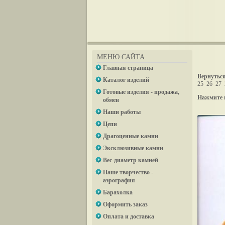
МЕНЮ САЙТА
Главная страница
Вернуться
Каталог изделий
25
26
27
Готовые изделия - продажа,
Нажмите 
обмен
Наши работы
Цепи
Драгоценные камни
Эксклюзивные камни
Вес-диаметр камней
Наше творчество -
аэрография
Барахолка
Оформить заказ
Оплата и доставка