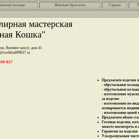
енcкие кольца
Женские браслеты
Серьги
ирная мастерская
ная Кошка"
ток, Военное шоссе, дом 41
z@uvelirka699027.ru
699-027
Предлагаем изделия п
- обручальные кольца 
- обручальные кольца
- изготовление мужск
за изделие
- изготовление по ин
оговаривается индив
- изготовление цепей
Предлагаем обмен ста
Готовые изделия, кот
можете посмотреть в 
Гарантия на изделия 
Ультразвуковая чист