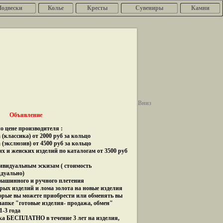
Подвески
Колье
Кресты
Сувениры
Камни
Вниз
Объявление
о цене производителя :
(классика) от 2000 руб за кольцо
 (экслюзив) от 4500 руб за кольцо
их и женских изделий по каталогам от 3500 руб
дивидуальным эскизам ( стоимость
идуально)
 машинного и ручного плетения
рых изделий и лома золота на новые изделия
орые вы можете приобрести или обменять вы
папке "готовые изделия- продажа, обмен"
1-3 года
ка БЕСПЛАТНО в течение 3 лет на изделия,