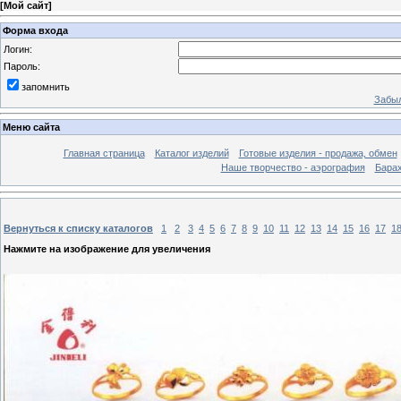
[
Мой сайт
]
Форма входа
Логин:
Пароль:
запомнить
Забыл
Меню сайта
Главная страница
Каталог изделий
Готовые изделия - продажа, обмен
Наше творчество - аэрография
Бара
Вернуться к списку каталогов
1
2
3
4
5
6
7
8
9
10
11
12
13
14
15
16
17
1
Нажмите на изображение для увеличения