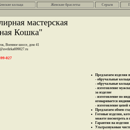
енcкие кольца
Женские браслеты
Серьги
ирная мастерская
ная Кошка"
ток, Военное шоссе, дом 41
z@uvelirka699027.ru
699-027
Предлагаем изделия п
- обручальные кольца 
- обручальные кольца
- изготовление мужск
за изделие
- изготовление по ин
оговаривается индив
- изготовление цепей
Предлагаем обмен ста
Готовые изделия, кот
можете посмотреть в 
Гарантия на изделия 
Ультразвуковая чист