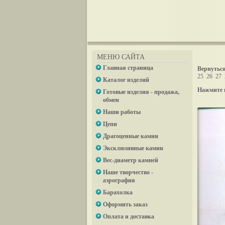
МЕНЮ САЙТА
Главная страница
Вернуться
25
26
27
Каталог изделий
Нажмите 
Готовые изделия - продажа,
обмен
Наши работы
Цепи
Драгоценные камни
Эксклюзивные камни
Вес-диаметр камней
Наше творчество -
аэрография
Барахолка
Оформить заказ
Оплата и доставка