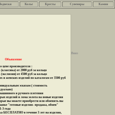
Подвески
Колье
Кресты
Сувениры
Камни
Вниз
Объявление
о цене производителя :
(классика) от 2000 руб за кольцо
 (экслюзив) от 4500 руб за кольцо
их и женских изделий по каталогам от 3500 руб
дивидуальным эскизам ( стоимость
идуально)
 машинного и ручного плетения
рых изделий и лома золота на новые изделия
орые вы можете приобрести или обменять вы
папке "готовые изделия- продажа, обмен"
1-3 года
ка БЕСПЛАТНО в течение 3 лет на изделия,