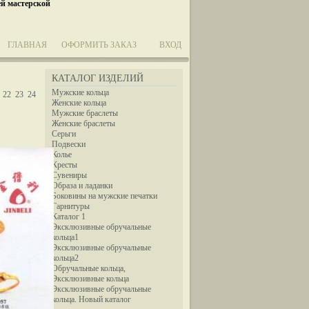
ей мастерской
ГЛАВНАЯ
ОФОРМИТЬ ЗАКАЗ
ВХОД
КАТАЛОГ ИЗДЕЛИЙ
Мужские кольца
22
23
24
Женские кольца
Мужские браслеты
Женские браслеты
Серьги
Подвески
Колье
Кресты
Сувениры
Образа и ладанки
Боковины на мужские печатки
Гарнитуры
Каталог 1
Эксклюзивные обручальные
кольца1
Эксклюзивные обручальные
кольца2
Обручальные кольца,
Эксклюзивные кольца
Эксклюзивные обручальные
кольца. Новый каталог