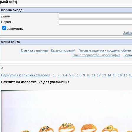
[
Мой сайт
]
Форма входа
Логин:
Пароль:
запомнить
Забыл
Меню сайта
Главная страница
Каталог изделий
Готовые изделия - продажа, обмен
Наше творчество - аэрография
Бара
<
Вернуться к списку каталогов
1
2
3
4
5
6
7
8
9
10
11
12
13
14
15
16
17
1
Нажмите на изображение для увеличения