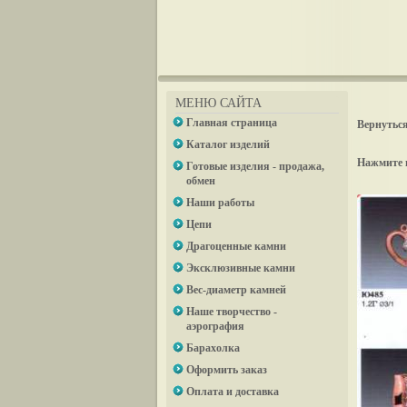
МЕНЮ САЙТА
Главная страница
Вернуться
Каталог изделий
Нажмите 
Готовые изделия - продажа,
обмен
Наши работы
Цепи
Драгоценные камни
Эксклюзивные камни
Вес-диаметр камней
Наше творчество -
аэрография
Барахолка
Оформить заказ
Оплата и доставка