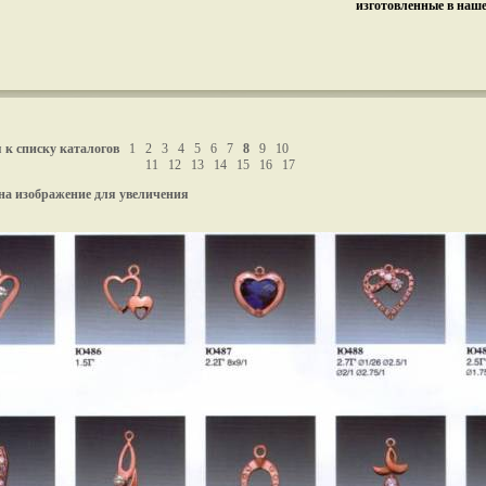
изготовленные в наш
 к списку каталогов
1
2
3
4
5
6
7
8
9
10
11
12
13
14
15
16
17
на изображение для увеличения