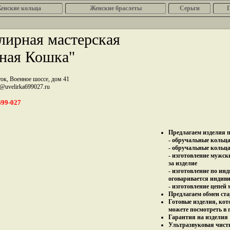
енcкие кольца
Женские браслеты
Серьги
ирная мастерская
ная Кошка"
ток, Военное шоссе, дом 41
z@uvelirka699027.ru
699-027
Предлагаем изделия п
- обручальные кольца 
- обручальные кольца
- изготовление мужск
за изделие
- изготовление по ин
оговаривается индив
- изготовление цепей
Предлагаем обмен ста
Готовые изделия, кот
можете посмотреть в 
Гарантия на изделия 
Ультразвуковая чист