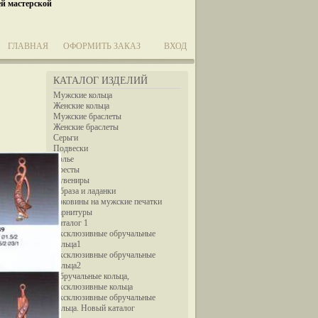
ей мастерской
ГЛАВНАЯ
ОФОРМИТЬ ЗАКАЗ
ВХОД
КАТАЛОГ ИЗДЕЛИЙ
Мужские кольца
Женские кольца
Мужские браслеты
Женские браслеты
Серьги
Подвески
Колье
Кресты
Сувениры
Образа и ладанки
Боковины на мужские печатки
Гарнитуры
Каталог 1
Эксклюзивные обручальные
кольца1
Эксклюзивные обручальные
кольца2
Обручальные кольца,
Эксклюзивные кольца
Эксклюзивные обручальные
кольца. Новый каталог