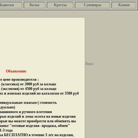
Подвески
Колье
Кресты
Сувениры
Камни
Вниз
Объявление
о цене производителя :
(классика) от 2000 руб за кольцо
 (экслюзив) от 4500 руб за кольцо
их и женских изделий по каталогам от 3500 руб
дивидуальным эскизам ( стоимость
идуально)
 машинного и ручного плетения
рых изделий и лома золота на новые изделия
орые вы можете приобрести или обменять вы
папке "готовые изделия- продажа, обмен"
1-3 года
ка БЕСПЛАТНО в течение 3 лет на изделия,