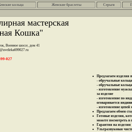
енcкие кольца
Женские браслеты
Серьги
ирная мастерская
ная Кошка"
ток, Военное шоссе, дом 41
z@uvelirka699027.ru
699-027
Предлагаем изделия п
- обручальные кольца 
- обручальные кольца
- изготовление мужск
за изделие
- изготовление по ин
оговаривается индив
- изготовление цепей
Предлагаем обмен ста
Готовые изделия, кот
можете посмотреть в 
Гарантия на изделия 
Ультразвуковая чист