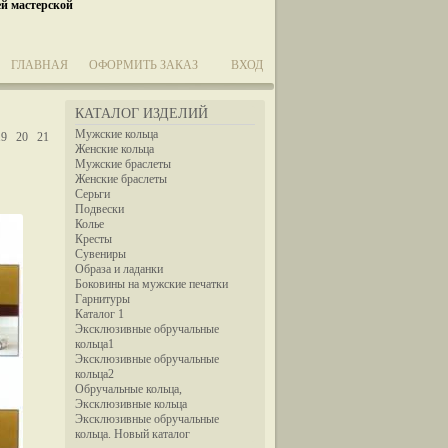
ей мастерской
ГЛАВНАЯ
ОФОРМИТЬ ЗАКАЗ
ВХОД
КАТАЛОГ ИЗДЕЛИЙ
Мужские кольца
19
20
21
Женские кольца
Мужские браслеты
Женские браслеты
Серьги
Подвески
Колье
Кресты
Сувениры
Образа и ладанки
Боковины на мужские печатки
Гарнитуры
Каталог 1
Эксклюзивные обручальные
кольца1
Эксклюзивные обручальные
кольца2
Обручальные кольца,
Эксклюзивные кольца
Эксклюзивные обручальные
кольца. Новый каталог