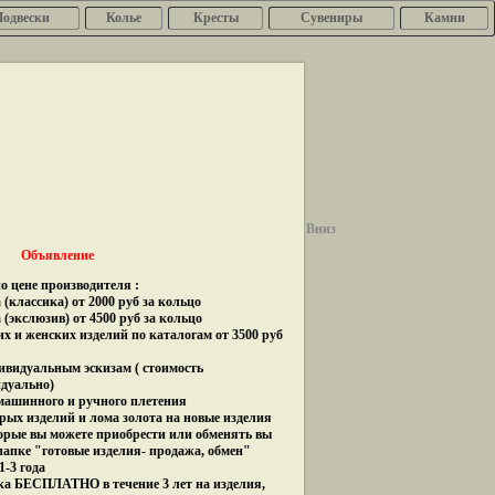
Подвески
Колье
Кресты
Сувениры
Камни
Вниз
Объявление
о цене производителя :
(классика) от 2000 руб за кольцо
 (экслюзив) от 4500 руб за кольцо
их и женских изделий по каталогам от 3500 руб
дивидуальным эскизам ( стоимость
идуально)
 машинного и ручного плетения
рых изделий и лома золота на новые изделия
орые вы можете приобрести или обменять вы
папке "готовые изделия- продажа, обмен"
1-3 года
ка БЕСПЛАТНО в течение 3 лет на изделия,