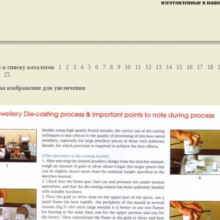
изготовленные в наш
 к списку каталогов
1
2
3
4
5
6
7
8
9
10
11
12
13
14
15
16
17
18
25
на изображение для увеличения