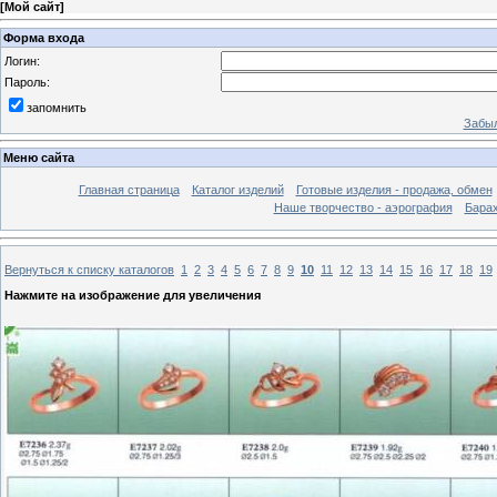
[
Мой сайт
]
Форма входа
Логин:
Пароль:
запомнить
Забыл
Меню сайта
Главная страница
Каталог изделий
Готовые изделия - продажа, обмен
Наше творчество - аэрография
Бара
Вернуться к списку каталогов
1
2
3
4
5
6
7
8
9
10
11
12
13
14
15
16
17
18
19
Нажмите на изображение для увеличения