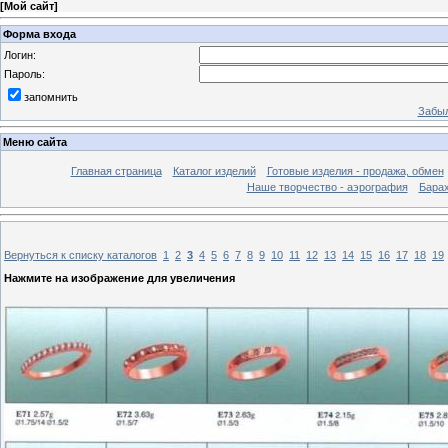
[
Мой сайт
]
Форма входа
Логин:
Пароль:
запомнить
Забыл
Меню сайта
Главная страница
Каталог изделий
Готовые изделия - продажа, обмен
Наше творчество - аэрография
Бара
Вернуться к списку каталогов
1
2
3
4
5
6
7
8
9
10
11
12
13
14
15
16
17
18
19
Нажмите на изображение для увеличения