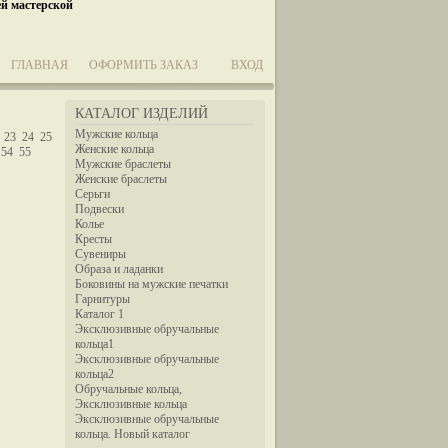
ей мастерской
ГЛАВНАЯ
ОФОРМИТЬ ЗАКАЗ
ВХОД
КАТАЛОГ ИЗДЕЛИЙ
Мужские кольца
23
24
25
Женские кольца
54
55
Мужские браслеты
Женские браслеты
Серьги
Подвески
Колье
Кресты
Сувениры
Образа и ладанки
Боковины на мужские печатки
Гарнитуры
Каталог 1
Эксклюзивные обручальные
кольца1
Эксклюзивные обручальные
кольца2
Обручальные кольца,
Эксклюзивные кольца
Эксклюзивные обручальные
кольца. Новый каталог