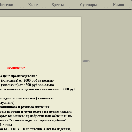
Подвески
Колье
Кресты
Сувениры
Камни
Вниз
Объявление
о цене производителя :
(классика) от 2000 руб за кольцо
 (экслюзив) от 4500 руб за кольцо
их и женских изделий по каталогам от 3500 руб
дивидуальным эскизам ( стоимость
идуально)
 машинного и ручного плетения
рых изделий и лома золота на новые изделия
орые вы можете приобрести или обменять вы
папке "готовые изделия- продажа, обмен"
1-3 года
ка БЕСПЛАТНО в течение 3 лет на изделия,