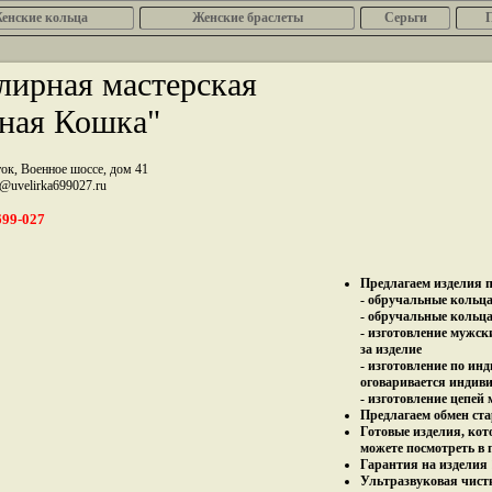
енcкие кольца
Женские браслеты
Серьги
ирная мастерская
ная Кошка"
ток, Военное шоссе, дом 41
z@uvelirka699027.ru
699-027
Предлагаем изделия п
- обручальные кольца 
- обручальные кольца
- изготовление мужск
за изделие
- изготовление по ин
оговаривается индив
- изготовление цепей
Предлагаем обмен ста
Готовые изделия, кот
можете посмотреть в 
Гарантия на изделия 
Ультразвуковая чист