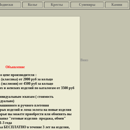
Подвески
Колье
Кресты
Сувениры
Камни
Вниз
Объявление
о цене производителя :
(классика) от 2000 руб за кольцо
 (экслюзив) от 4500 руб за кольцо
их и женских изделий по каталогам от 3500 руб
дивидуальным эскизам ( стоимость
идуально)
 машинного и ручного плетения
рых изделий и лома золота на новые изделия
орые вы можете приобрести или обменять вы
папке "готовые изделия- продажа, обмен"
1-3 года
ка БЕСПЛАТНО в течение 3 лет на изделия,