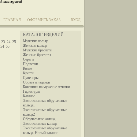
ей мастерской
ГЛАВНАЯ
ОФОРМИТЬ ЗАКАЗ
ВХОД
КАТАЛОГ ИЗДЕЛИЙ
Мужские кольца
23
24
25
Женские кольца
54
55
Мужские браслеты
Женские браслеты
Серьги
Подвески
Колье
Кресты
Сувениры
Образа и ладанки
Боковины на мужские печатки
Гарнитуры
Каталог 1
Эксклюзивные обручальные
кольца1
Эксклюзивные обручальные
кольца2
Обручальные кольца,
Эксклюзивные кольца
Эксклюзивные обручальные
кольца. Новый каталог