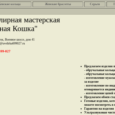
енcкие кольца
Женские браслеты
Серьги
ирная мастерская
ная Кошка"
ток, Военное шоссе, дом 41
z@uvelirka699027.ru
699-027
Предлагаем изделия п
- обручальные кольца 
- обручальные кольца
- изготовление мужск
за изделие
- изготовление по ин
оговаривается индив
- изготовление цепей
Предлагаем обмен ста
Готовые изделия, кот
можете посмотреть в 
Гарантия на изделия 
Ультразвуковая чист