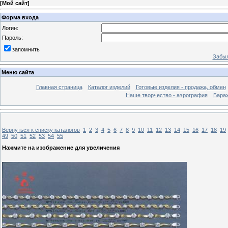
[
Мой сайт
]
Форма входа
Логин:
Пароль:
запомнить
Забыл
Меню сайта
Главная страница
Каталог изделий
Готовые изделия - продажа, обмен
Наше творчество - аэрография
Бара
Вернуться к списку каталогов
1
2
3
4
5
6
7
8
9
10
11
12
13
14
15
16
17
18
19
49
50
51
52
53
54
55
Нажмите на изображение для увеличения