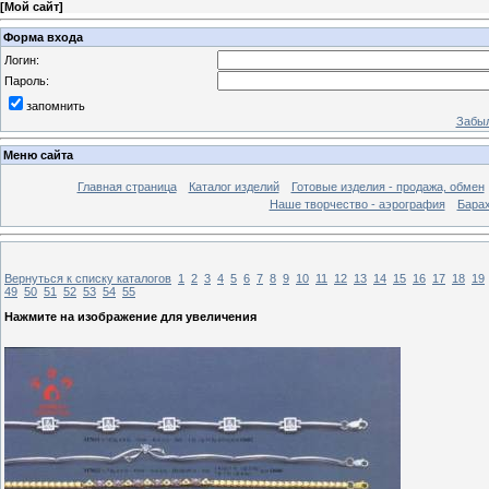
[
Мой сайт
]
Форма входа
Логин:
Пароль:
запомнить
Забыл
Меню сайта
Главная страница
Каталог изделий
Готовые изделия - продажа, обмен
Наше творчество - аэрография
Бара
Вернуться к списку каталогов
1
2
3
4
5
6
7
8
9
10
11
12
13
14
15
16
17
18
19
49
50
51
52
53
54
55
Нажмите на изображение для увеличения