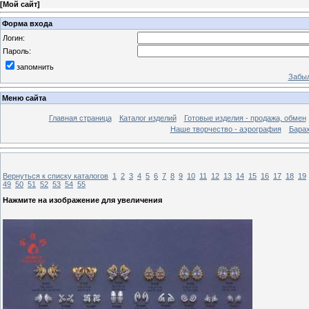
[
Мой сайт
]
Форма входа
Логин:
Пароль:
запомнить
Забыл
Меню сайта
Главная страница
Каталог изделий
Готовые изделия - продажа, обмен
Наше творчество - аэрография
Бара
Вернуться к списку каталогов
1
2
3
4
5
6
7
8
9
10
11
12
13
14
15
16
17
18
19
49
50
51
52
53
54
55
Нажмите на изображение для увеличения