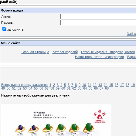
[
Мой сайт
]
Форма входа
Логин:
Пароль:
запомнить
Забыл
Меню сайта
Главная страница
Каталог изделий
Готовые изделия - продажа, обмен
Наше творчество - аэрография
Бара
Вернуться к списку каталогов
1
2
3
4
5
6
7
8
9
10
11
12
13
14
15
16
17
18
19
49
50
51
52
53
54
55
56
57
58
59
60
61
62
63
64
65
66
67
68
Нажмите на изображение для увеличения