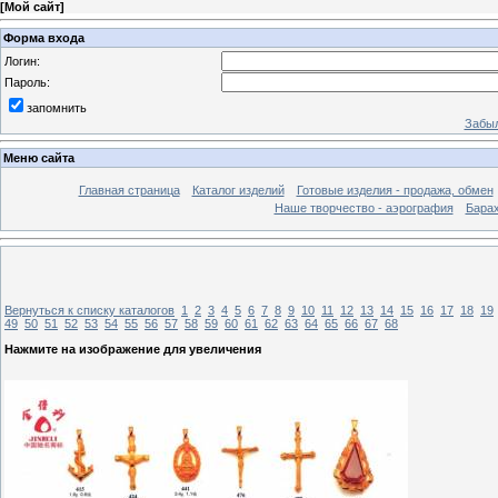
[
Мой сайт
]
Форма входа
Логин:
Пароль:
запомнить
Забыл
Меню сайта
Главная страница
Каталог изделий
Готовые изделия - продажа, обмен
Наше творчество - аэрография
Бара
Вернуться к списку каталогов
1
2
3
4
5
6
7
8
9
10
11
12
13
14
15
16
17
18
19
49
50
51
52
53
54
55
56
57
58
59
60
61
62
63
64
65
66
67
68
Нажмите на изображение для увеличения