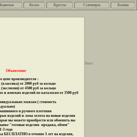
Подвески
Колье
Кресты
Сувениры
Камни
Вниз
Объявление
о цене производителя :
(классика) от 2000 руб за кольцо
 (экслюзив) от 4500 руб за кольцо
их и женских изделий по каталогам от 3500 руб
дивидуальным эскизам ( стоимость
идуально)
 машинного и ручного плетения
рых изделий и лома золота на новые изделия
орые вы можете приобрести или обменять вы
папке "готовые изделия- продажа, обмен"
1-3 года
ка БЕСПЛАТНО в течение 3 лет на изделия,