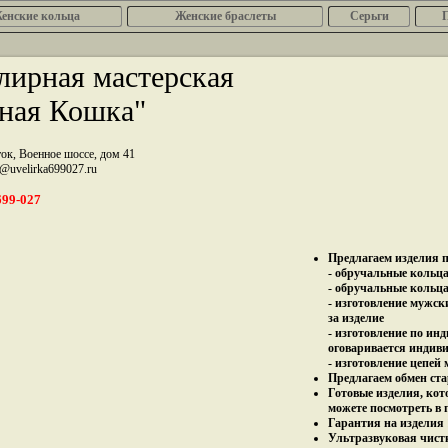
енcкие кольца
Женские браслеты
Серьги
ирная мастерская
ная Кошка"
ток, Военное шоссе, дом 41
z@uvelirka699027.ru
699-027
Предлагаем изделия п
- обручальные кольца 
- обручальные кольца
- изготовление мужск
за изделие
- изготовление по ин
оговаривается индив
- изготовление цепей
Предлагаем обмен ста
Готовые изделия, кот
можете посмотреть в 
Гарантия на изделия 
Ультразвуковая чист