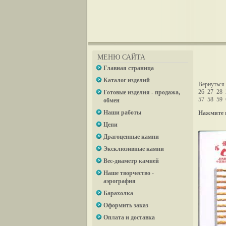
МЕНЮ САЙТА
Главная страница
Каталог изделий
Вернуться 
26
27
28
Готовые изделия - продажа,
57
58
59
обмен
Наши работы
Нажмите 
Цепи
Драгоценные камни
Эксклюзивные камни
Вес-диаметр камней
Наше творчество -
аэрография
Барахолка
Оформить заказ
Оплата и доставка