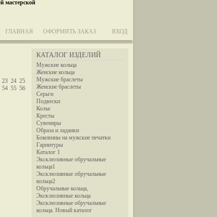
ей мастерской
ГЛАВНАЯ
ОФОРМИТЬ ЗАКАЗ
ВХОД
КАТАЛОГ ИЗДЕЛИЙ
Мужские кольца
Женские кольца
Мужские браслеты
23
24
25
Женские браслеты
54
55
56
Серьги
Подвески
Колье
Кресты
Сувениры
Образа и ладанки
Боковины на мужские печатки
Гарнитуры
Каталог 1
Эксклюзивные обручальные
кольца1
Эксклюзивные обручальные
кольца2
Обручальные кольца,
Эксклюзивные кольца
Эксклюзивные обручальные
кольца. Новый каталог