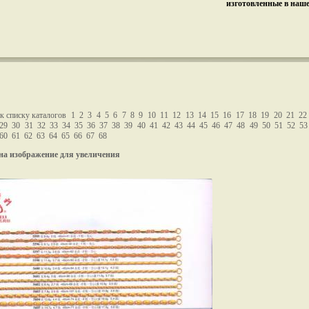
изготовленные в наш
к списку каталогов
1
2
3
4
5
6
7
8
9
10
11
12
13
14
15
16
17
18
19
20
21
22
29
30
31
32
33
34
35
36
37
38
39
40
41
42
43
44
45
46
47
48
49
50
51
52
53
60
61
62
63
64
65
66
67
68
на изображение для увеличения