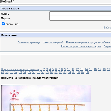
[
Мой сайт
]
Форма входа
Логин:
Пароль:
запомнить
Забыл
Меню сайта
Главная страница
Каталог изделий
Готовые изделия - продажа, обмен
Наше творчество - аэрография
Бара
Вернуться к списку каталогов
1
2
3
4
5
6
7
8
9
10
11
12
13
14
15
16
17
18
19
49
50
51
52
53
54
55
56
57
58
59
60
61
62
63
64
65
66
67
68
Нажмите на изображение для увеличения