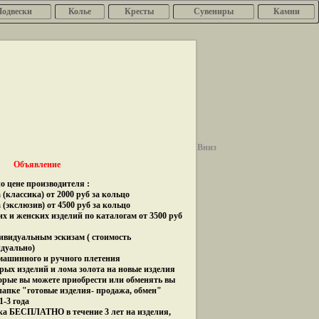
Подвески
Колье
Кресты
Сувениры
Камни
Вниз
Объявление
о цене производителя :
(классика) от 2000 руб за кольцо
 (экслюзив) от 4500 руб за кольцо
их и женских изделий по каталогам от 3500 руб
дивидуальным эскизам ( стоимость
идуально)
 машинного и ручного плетения
рых изделий и лома золота на новые изделия
орые вы можете приобрести или обменять вы
папке "готовые изделия- продажа, обмен"
1-3 года
ка БЕСПЛАТНО в течение 3 лет на изделия,