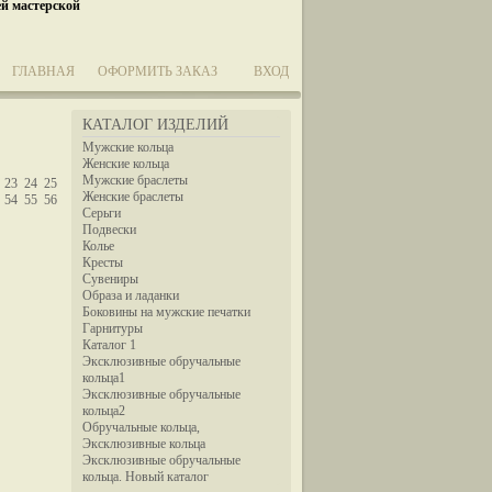
ей мастерской
ГЛАВНАЯ
ОФОРМИТЬ ЗАКАЗ
ВХОД
КАТАЛОГ ИЗДЕЛИЙ
Мужские кольца
Женские кольца
Мужские браслеты
23
24
25
Женские браслеты
54
55
56
Серьги
Подвески
Колье
Кресты
Сувениры
Образа и ладанки
Боковины на мужские печатки
Гарнитуры
Каталог 1
Эксклюзивные обручальные
кольца1
Эксклюзивные обручальные
кольца2
Обручальные кольца,
Эксклюзивные кольца
Эксклюзивные обручальные
кольца. Новый каталог