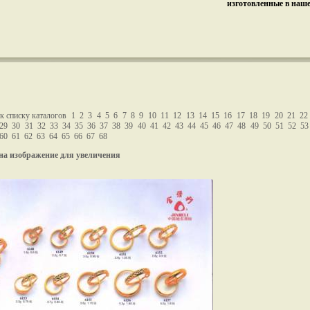
изготовленные в наш
к списку каталогов
1
2
3
4
5
6
7
8
9
10
11
12
13
14
15
16
17
18
19
20
21
22
29
30
31
32
33
34
35
36
37
38
39
40
41
42
43
44
45
46
47
48
49
50
51
52
53
60
61
62
63
64
65
66
67
68
на изображение для увеличения