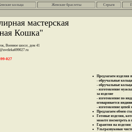
енcкие кольца
Женские браслеты
Серьги
ирная мастерская
ная Кошка"
ток, Военное шоссе, дом 41
z@uvelirka699027.ru
699-027
Предлагаем изделия п
- обручальные кольца 
- обручальные кольца
- изготовление мужск
за изделие
- изготовление по ин
оговаривается индив
- изготовление цепей
Предлагаем обмен ста
Готовые изделия, кот
можете посмотреть в 
Гарантия на изделия 
Ультразвуковая чист