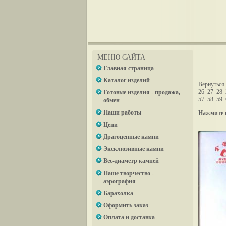
МЕНЮ САЙТА
Главная страница
Каталог изделий
Вернуться 
26
27
28
Готовые изделия - продажа,
57
58
59
обмен
Наши работы
Нажмите 
Цепи
Драгоценные камни
Эксклюзивные камни
Вес-диаметр камней
Наше творчество -
аэрография
Барахолка
Оформить заказ
Оплата и доставка