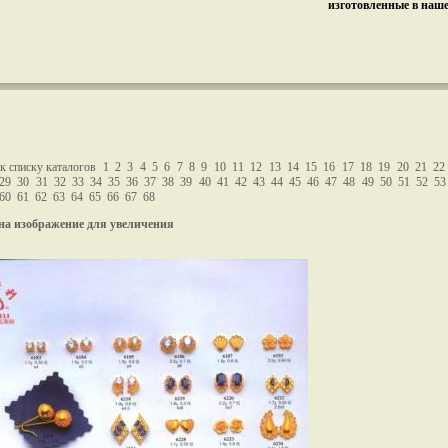
изготовленные в наш
к списку каталогов
1
2
3
4
5
6
7
8
9
10
11
12
13
14
15
16
17
18
19
20
21
22
29
30
31
32
33
34
35
36
37
38
39
40
41
42
43
44
45
46
47
48
49
50
51
52
53
60
61
62
63
64
65
66
67
68
на изображение для увеличения