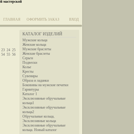
ей мастерской
ГЛАВНАЯ
ОФОРМИТЬ ЗАКАЗ
ВХОД
КАТАЛОГ ИЗДЕЛИЙ
Мужские кольца
Женские кольца
Мужские браслеты
23
24
25
Женские браслеты
54
55
56
Серьги
Подвески
Колье
Кресты
Сувениры
Образа и ладанки
Боковины на мужские печатки
Гарнитуры
Каталог 1
Эксклюзивные обручальные
кольца1
Эксклюзивные обручальные
кольца2
Обручальные кольца,
Эксклюзивные кольца
Эксклюзивные обручальные
кольца. Новый каталог