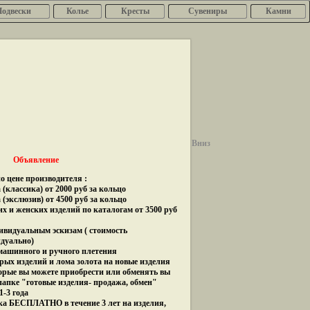
Подвески
Колье
Кресты
Сувениры
Камни
Вниз
Объявление
о цене производителя :
(классика) от 2000 руб за кольцо
 (экслюзив) от 4500 руб за кольцо
их и женских изделий по каталогам от 3500 руб
дивидуальным эскизам ( стоимость
идуально)
 машинного и ручного плетения
рых изделий и лома золота на новые изделия
орые вы можете приобрести или обменять вы
папке "готовые изделия- продажа, обмен"
1-3 года
ка БЕСПЛАТНО в течение 3 лет на изделия,