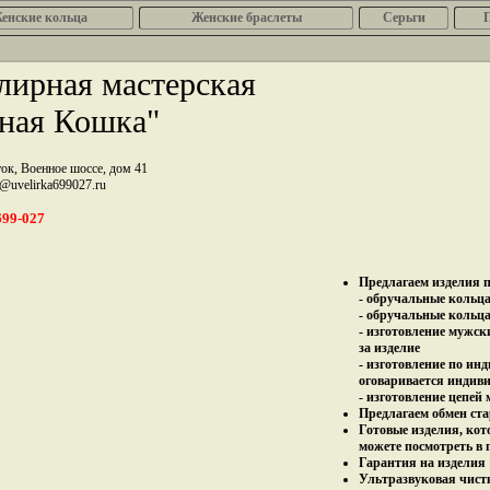
енcкие кольца
Женские браслеты
Серьги
ирная мастерская
ная Кошка"
ток, Военное шоссе, дом 41
z@uvelirka699027.ru
699-027
Предлагаем изделия п
- обручальные кольца 
- обручальные кольца
- изготовление мужск
за изделие
- изготовление по ин
оговаривается индив
- изготовление цепей
Предлагаем обмен ста
Готовые изделия, кот
можете посмотреть в 
Гарантия на изделия 
Ультразвуковая чист