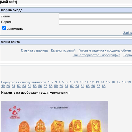
[
Мой сайт
]
Форма входа
Логин:
Пароль:
запомнить
Забыл
Меню сайта
Главная страница
Каталог изделий
Готовые изделия - продажа, обмен
Наше творчество - аэрография
Бара
Вернуться к списку каталогов
1
2
3
4
5
6
7
8
9
10
11
12
13
14
15
16
17
18
19
49
50
51
52
53
54
55
56
57
58
59
60
61
62
63
64
65
66
67
68
Нажмите на изображение для увеличения