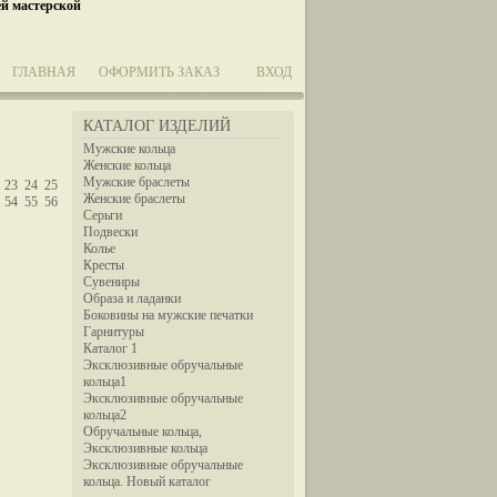
ей мастерской
ГЛАВНАЯ
ОФОРМИТЬ ЗАКАЗ
ВХОД
КАТАЛОГ ИЗДЕЛИЙ
Мужские кольца
Женские кольца
Мужские браслеты
23
24
25
Женские браслеты
54
55
56
Серьги
Подвески
Колье
Кресты
Сувениры
Образа и ладанки
Боковины на мужские печатки
Гарнитуры
Каталог 1
Эксклюзивные обручальные
кольца1
Эксклюзивные обручальные
кольца2
Обручальные кольца,
Эксклюзивные кольца
Эксклюзивные обручальные
кольца. Новый каталог