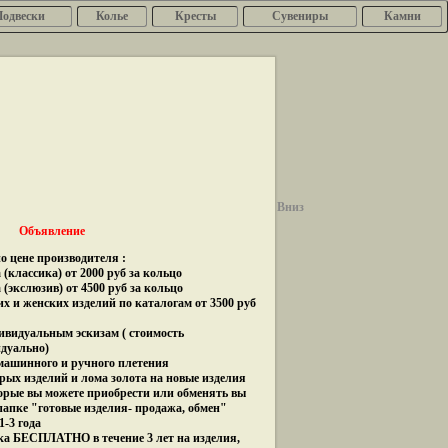
Подвески
Колье
Кресты
Сувениры
Камни
Вниз
Объявление
о цене производителя :
(классика) от 2000 руб за кольцо
 (экслюзив) от 4500 руб за кольцо
их и женских изделий по каталогам от 3500 руб
дивидуальным эскизам ( стоимость
идуально)
 машинного и ручного плетения
рых изделий и лома золота на новые изделия
орые вы можете приобрести или обменять вы
папке "готовые изделия- продажа, обмен"
1-3 года
ка БЕСПЛАТНО в течение 3 лет на изделия,