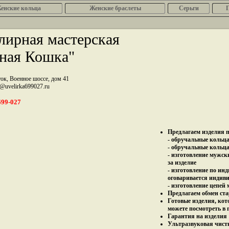
енcкие кольца
Женские браслеты
Серьги
ирная мастерская
ная Кошка"
ток, Военное шоссе, дом 41
z@uvelirka699027.ru
699-027
Предлагаем изделия п
- обручальные кольца 
- обручальные кольца
- изготовление мужск
за изделие
- изготовление по ин
оговаривается индив
- изготовление цепей
Предлагаем обмен ста
Готовые изделия, кот
можете посмотреть в 
Гарантия на изделия 
Ультразвуковая чист