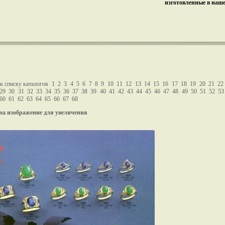
изготовленные в наш
к списку каталогов
1
2
3
4
5
6
7
8
9
10
11
12
13
14
15
16
17
18
19
20
21
22
29
30
31
32
33
34
35
36
37
38
39
40
41
42
43
44
45
46
47
48
49
50
51
52
53
60
61
62
63
64
65
66
67
68
на изображение для увеличения