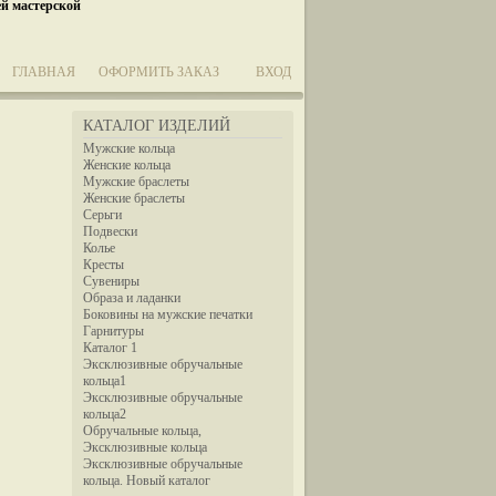
ей мастерской
ГЛАВНАЯ
ОФОРМИТЬ ЗАКАЗ
ВХОД
КАТАЛОГ ИЗДЕЛИЙ
Мужские кольца
Женские кольца
Мужские браслеты
Женские браслеты
Серьги
Подвески
Колье
Кресты
Сувениры
Образа и ладанки
Боковины на мужские печатки
Гарнитуры
Каталог 1
Эксклюзивные обручальные
кольца1
Эксклюзивные обручальные
кольца2
Обручальные кольца,
Эксклюзивные кольца
Эксклюзивные обручальные
кольца. Новый каталог