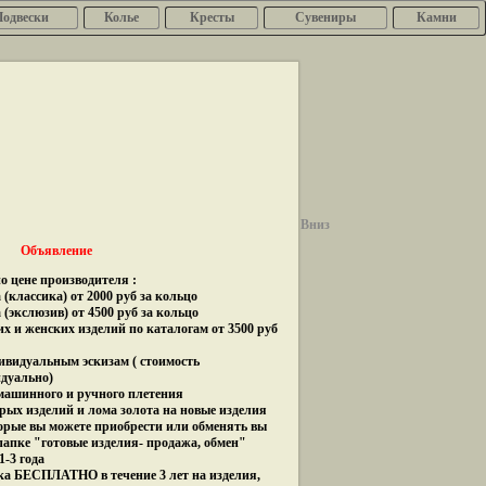
Подвески
Колье
Кресты
Сувениры
Камни
Вниз
Объявление
о цене производителя :
(классика) от 2000 руб за кольцо
 (экслюзив) от 4500 руб за кольцо
их и женских изделий по каталогам от 3500 руб
дивидуальным эскизам ( стоимость
идуально)
 машинного и ручного плетения
рых изделий и лома золота на новые изделия
орые вы можете приобрести или обменять вы
папке "готовые изделия- продажа, обмен"
1-3 года
ка БЕСПЛАТНО в течение 3 лет на изделия,