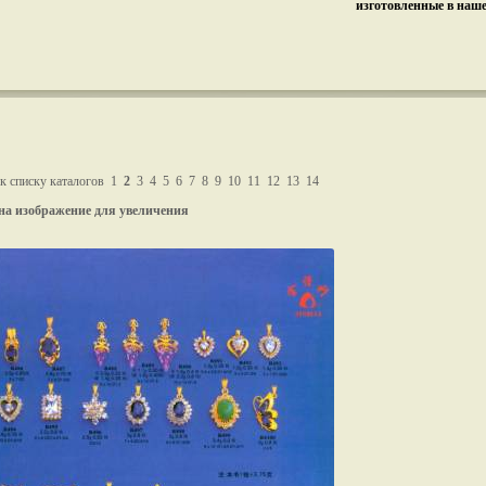
изготовленные в наш
к списку каталогов
1
2
3
4
5
6
7
8
9
10
11
12
13
14
на изображение для увеличения