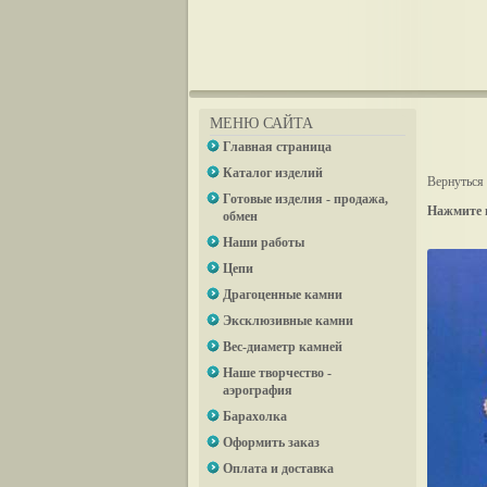
МЕНЮ САЙТА
Главная страница
Каталог изделий
Вернуться 
Готовые изделия - продажа,
Нажмите 
обмен
Наши работы
Цепи
Драгоценные камни
Эксклюзивные камни
Вес-диаметр камней
Наше творчество -
аэрография
Барахолка
Оформить заказ
Оплата и доставка