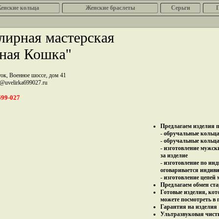
енcкие кольца
Женские браслеты
Серьги
ирная мастерская
ная Кошка"
ток, Военное шоссе, дом 41
z@uvelirka699027.ru
699-027
Предлагаем изделия п
- обручальные кольца 
- обручальные кольца
- изготовление мужск
за изделие
- изготовление по ин
оговаривается индив
- изготовление цепей
Предлагаем обмен ста
Готовые изделия, кот
можете посмотреть в 
Гарантия на изделия 
Ультразвуковая чист