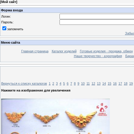
[
Мой сайт
]
Форма входа
Логин:
Пароль:
запомнить
Забыл
Меню сайта
Главная страница
Каталог изделий
Готовые изделия - продажа, обмен
Наше творчество - аэрография
Бара
Вернуться к списку каталогов
1
2
3
4
5
6
7
8
9
10
11
12
13
14
15
16
17
18
19
Нажмите на изображение для увеличения