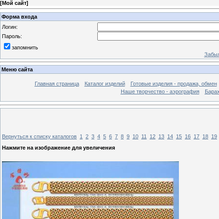
[
Мой сайт
]
Форма входа
Логин:
Пароль:
запомнить
Забыл
Меню сайта
Главная страница
Каталог изделий
Готовые изделия - продажа, обмен
Наше творчество - аэрография
Бара
Вернуться к списку каталогов
1
2
3
4
5
6
7
8
9
10
11
12
13
14
15
16
17
18
19
Нажмите на изображение для увеличения