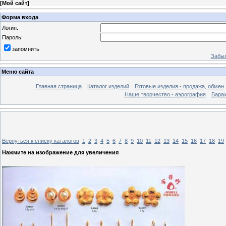
[
Мой сайт
]
Форма входа
Логин:
Пароль:
запомнить
Забыл
Меню сайта
Главная страница
Каталог изделий
Готовые изделия - продажа, обмен
Наше творчество - аэрография
Бара
Вернуться к списку каталогов
1
2
3
4
5
6
7
8
9
10
11
12
13
14
15
16
17
18
19
Нажмите на изображение для увеличения